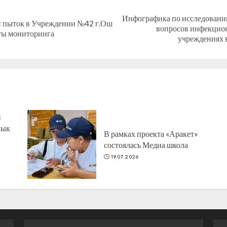
Инфографика по исследованию
и пыток в Учреждении №42 г.Ош
Предыдущая
Следующая
вопросов инфекцион
аты мониторинга
запись:
запись:
учреждениях 
н
лык
В рамках проекта «Аракет»
состоялась Медиа школа
19.07.2026