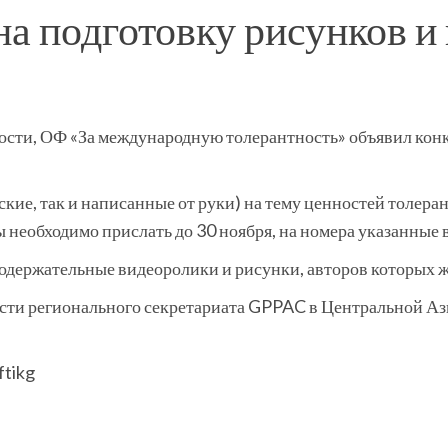
на подготовку рисунков 
сти, ОФ «За международную толерантность» объявил конку
кие, так и написанные от руки) на тему ценностей толера
 необходимо прислать до 30 ноября, на номера указанные в
содержательные видеоролики и рисунки, авторов которых
ости регионального секретариата GPPAC в Центральной Аз
ftikg