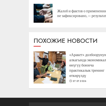
чтение
Жалоб и фактов о применени
не зафиксировано, — результ
ПОХОЖИЕ НОВОСТИ
«Аракет» долбооруну
алкагында экономика
өнүгүү боюнча
практикалык тренинг
өткөрүлдү
27.07.2026