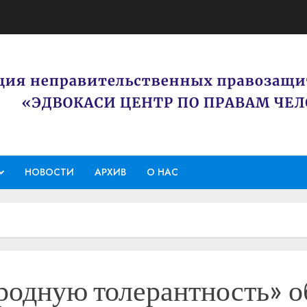
НОВОСТИ
АРХИВ
О НАС
одную толерантность» о