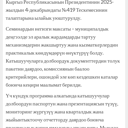
Кыргыз Республикасынын Президентинин 2025-
жылдын 4-декабрындагы №419 Тескемесинин
талаптарына ылайык уюштурулду.
Семинардын негизги максаты – муниципалдык
деңгээлде эл аралык жардамдарды тартуу
механизмдерин жакшыртуу жана кызматкерлердин
практикалык көндүмдөрүн өнүктүрүү болду.
Катышуучуларга долбоордук документтердин толук
пакетин даярдоо, комиссиянын баалоо
критерийлери, ошондой эле көп кездешкен каталар
боюнча кеңири маалымат берилди.
Үч күндүк программа алкагында катышуучулар
долбоордун паспортун жана презентациясын түзүү,
мониторинг жүргүзүү жана кварталдык жана
жыйынтыктоочу отчетторду даярдоо боюнча
практикалык тапшырмаларды аткарышты. Мындан