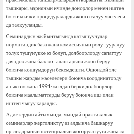
тышкары, мэриянын ичинде донорлор менен иштөө
боюнча ички процедураларды жөнгө салуу маселеси
да талкууланды.
Семинардын жыйынтыгында катышуучулар
нормативдик база жана комиссиянын ролу тууралуу
толук түшүнүккө ээ болуп, долбоорлорду сапаттуу
даярдоо жана баалоо талаптарына жооп берүү
боюнча көндүмдөрүн бекемдешти. Ошондой эле
тышкы жардам маселелери боюнча координаторду
аныктоо жана 1991-жылдан берки долбоорлор
боюнча маалыматтарды берүү боюнча иш-план
иштеп чыгуу каралды.
Адистердин айтымында, мындай практикалык
семинарлар жергиликтүү өз алдынча башкаруу
органдарынын потенциалын жогорулатууга жана эл