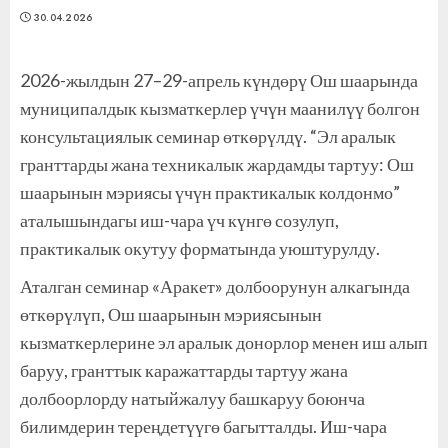
30.04.2026
2026-жылдын 27–29-апрель күндөрү Ош шаарында
муниципалдык кызматкерлер үчүн маанилүү болгон
консультациялык семинар өткөрүлдү. “Эл аралык
гранттарды жана техникалык жардамды тартуу: Ош
шаарынын мэриясы үчүн практикалык колдонмо”
аталышындагы иш-чара үч күнгө созулуп,
практикалык окутуу форматында уюштурулду.
Аталган семинар «Аракет» долбоорунун алкагында
өткөрүлүп, Ош шаарынын мэриясынын
кызматкерлерине эл аралык донорлор менен иш алып
баруу, гранттык каражаттарды тартуу жана
долбоорлорду натыйжалуу башкаруу боюнча
билимдерин тереңдетүүгө багытталды. Иш-чара