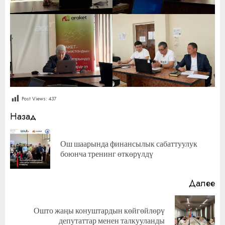
Post Views:
437
Продолжить
Назад
чтение
Ош шаарында финансылык сабаттуулук
П
боюнча тренинг өткөрүлдү
за
Далее
Ошто жаңы конуштардын көйгөйлөрү
Следующая
депутаттар менен талкууланды