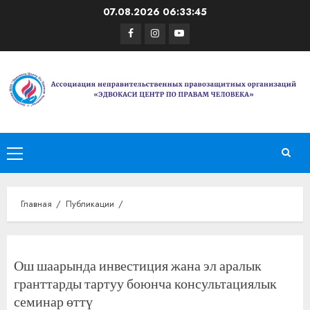
Перейти
07.08.2026
06:33:46
к
Facebook
Instagram
Youtube
содержимому
Основное
меню
Главная
Публикации
Ош шаарында инвестиция жана эл аралык
гранттарды тартуу боюнча консультациялык
семинар өттү