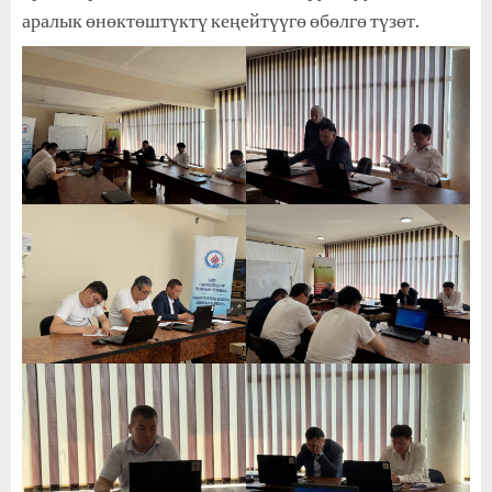
аралык өнөктөштүктү кеңейтүүгө өбөлгө түзөт.