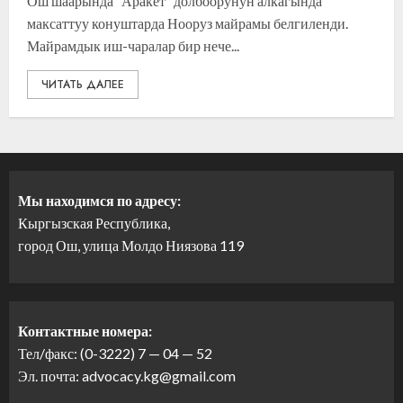
Ош шаарында “Аракет” долбоорунун алкагында
максаттуу конуштарда Нооруз майрамы белгиленди.
Майрамдык иш-чаралар бир нече...
ЧИТАТЬ ДАЛЕЕ
Мы находимся по адресу:
Кыргызская Республика,
город Ош, улица Молдо Ниязова 119
Контактные номера:
Тел/факс: (0-3222) 7 — 04 — 52
Эл. почта: advocacy.kg@gmail.com