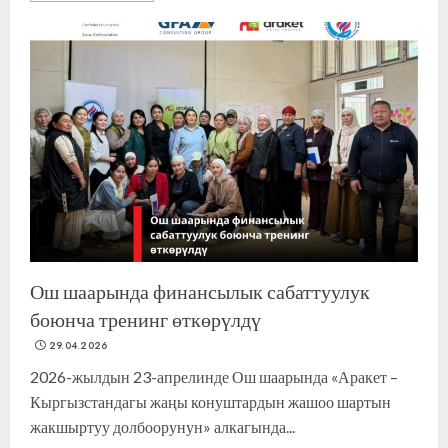
Ош шаарында финансылык сабаттуулук
боюнча тренинг өткөрүлдү
29.04.2026
2026-жылдын 23-апрелинде Ош шаарында «Аракет –
Кыргызстандагы жаңы конуштардын жашоо шартын
жакшыртуу долбоорунун» алкагында...