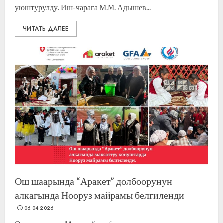
уюштурулду. Иш-чарага М.М. Адышев...
ЧИТАТЬ ДАЛЕЕ
Ош шаарында “Аракет” долбоорунун
алкагында Нооруз майрамы белгиленди
06.04.2026