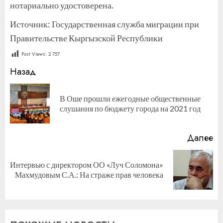
нотариально удостоверена.
Источник: Государственная служба миграции при
Правительстве Кыргызской Республики
Post Views:
2 757
Продолжить
Назад
чтение
В Оше прошли ежегодные общественные
П
слушания по бюджету города на 2021 год
за
Далее
Интервью с директором ОО «Луч Соломона»
Следующая
Махмудовым С.А.: На страже прав человека
запись: