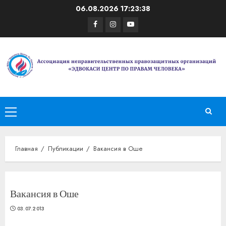
Перейти
06.08.2026
17:23:38
к
Facebook
Instagram
Youtube
содержимому
Основное
меню
Главная
Публикации
Вакансия в Оше
Вакансия в Оше
03.07.2013