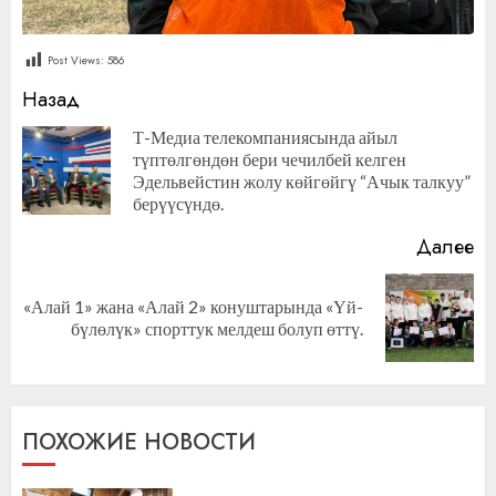
Post Views:
586
Продолжить
Назад
чтение
Т-Медиа телекомпаниясында айыл
түптөлгөндөн бери чечилбей келген
П
Эдельвейстин жолу көйгөйгү “Ачык талкуу”
за
берүүсүндө.
Далее
«Алай 1» жана «Алай 2» конуштарында «Үй-
Следующая
бүлөлүк» спорттук мелдеш болуп өттү.
запись:
ПОХОЖИЕ НОВОСТИ