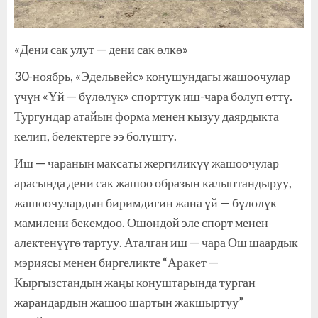
«Дени сак улут — дени сак өлкө»
30-ноябрь, «Эдельвейс» конушундагы жашоочулар
үчүн «Үй — бүлөлүк» спорттук иш-чара болуп өттү.
Тургундар атайын форма менен кызуу даярдыкта
келип, белектерге ээ болушту.
Иш — чаранын максаты жергиликүү жашоочулар
арасында дени сак жашоо образын калыптандыруу,
жашоочулардын биримдигин жана үй — бүлөлүк
мамилени бекемдөө. Ошондой эле спорт менен
алектенүүгө тартуу. Аталган иш — чара Ош шаардык
мэриясы менен биргеликте “Аракет —
Кыргызстандын жаңы конуштарында турган
жарандардын жашоо шартын жакшыртуу”