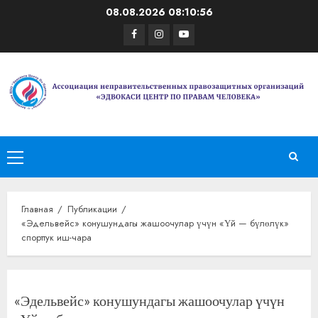
Перейти
08.08.2026
08:10:56
к
Facebook
Instagram
Youtube
содержимому
Основное
меню
Главная
Публикации
«Эдельвейс» конушундагы жашоочулар үчүн «Үй — бүлөлүк»
спорттук иш-чара
«Эдельвейс» конушундагы жашоочулар үчүн