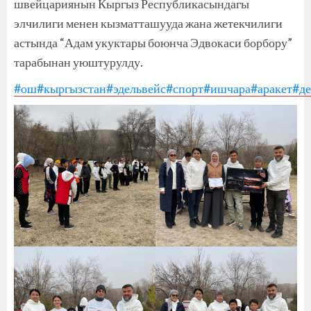
швейцариянын Кыргыз Республикасындагы
элчилиги менен кызматташууда жана жетекчилиги
астында “Адам укуктары боюнча Эдвокаси борбору”
тарабынан уюштурулду.
#ош
#кыргызстан
#эдельвейс
#спорт
#ишчара
#аракет
#де