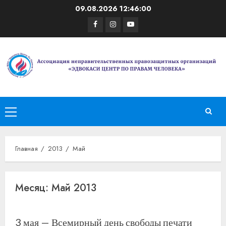
Перейти
09.08.2026
12:46:01
к
Facebook
Instagram
Youtube
содержимому
Основное
меню
Главная
2013
Май
Месяц:
Май 2013
3 мая — Всемирный день свободы печати