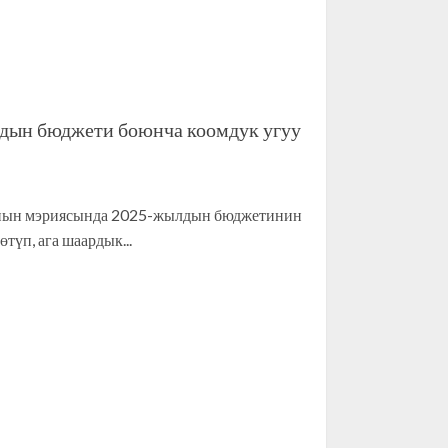
ын бюджети боюнча коомдук угуу
ынын мэриясында 2025-жылдын бюджетинин
түп, ага шаардык...