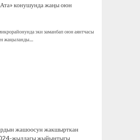
Ата» конушунда жаңы оюн
икрорайонунда эки заманбап оюн аянтчасы
н жаңыланды....
ардын жашоосун жакшырткан
2024-жылдагы жыйынтыгы