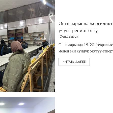
Ош шаарында жергиликтү
үчүн тренинг өттү
21.02.2025
Ош шаарында 19-20-февраль кү
менен эки күндүк окутуу өткөрү
ЧИТАТЬ ДАЛЕЕ