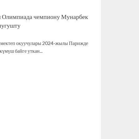
ы Олимпиада чемпиону Мунарбек
лугушту
 мектеп окуучулары 2024-жылы Парижде
үмүш байге уткан...