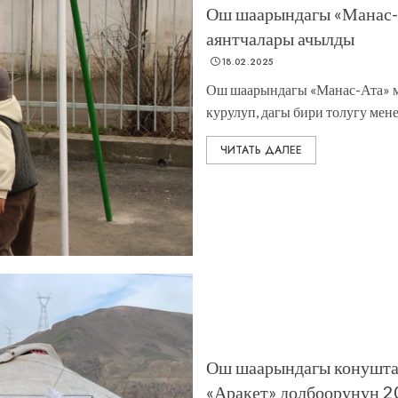
Ош шаарындагы «Манас-
аянтчалары ачылды
18.02.2025
Ош шаарындагы «Манас-Ата» м
курулуп, дагы бири толугу мене
ЧИТАТЬ ДАЛЕЕ
Ош шаарындагы конушт
«Аракет» долбоорунун 