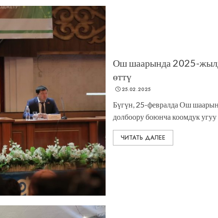
Ош шаарында 2025-жылд
өттү
25.02.2025
Бүгүн, 25-февралда Ош шаар
долбоору боюнча коомдук угуу ө
ЧИТАТЬ ДАЛЕЕ