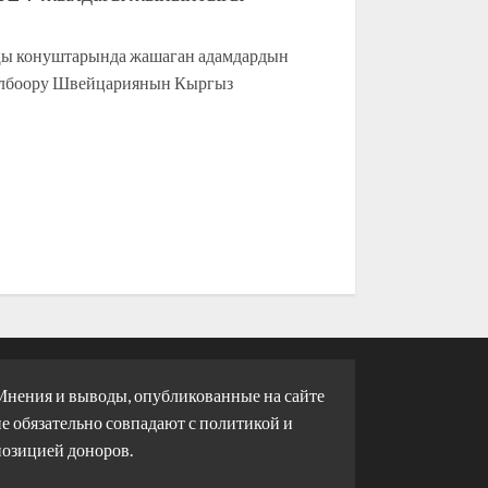
ы конуштарында жашаган адамдардын
лбоору Швейцариянын Кыргыз
Мнения и выводы, опубликованные на сайте
е обязательно совпадают с политикой и
позицией доноров.