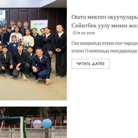
Ошто мектеп окуучулар
Сейитбек уулу менен жо
18.02.2025
Ош шаарында өткөн иш-чарада
өткөн Олимпиада оюндарында к
ЧИТАТЬ ДАЛЕЕ