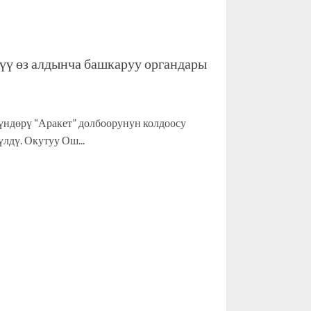
ү өз алдынча башкаруу органдары
ндөрү “Аракет” долбоорунун колдоосу
лдү. Окутуу Ош...