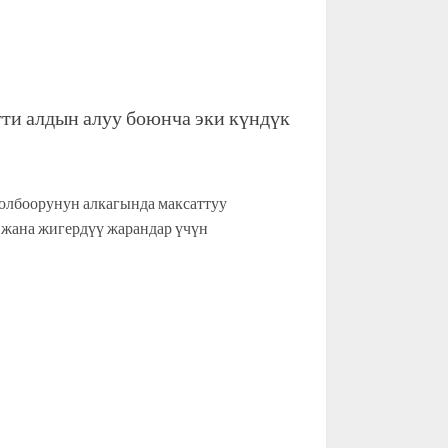
ти алдын алуу боюнча эки күндүк
олбоорунун алкагында максаттуу
 жана жигердүү жарандар үчүн