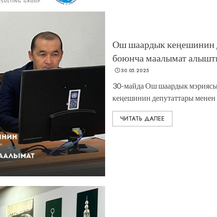
Ош шаардык кеңешинин д
боюнча маалымат алышт
30.05.2025
30-майда Ош шаардык мэрияс
кеңешинин депутаттары менен ж
ЧИТАТЬ ДАЛЕЕ