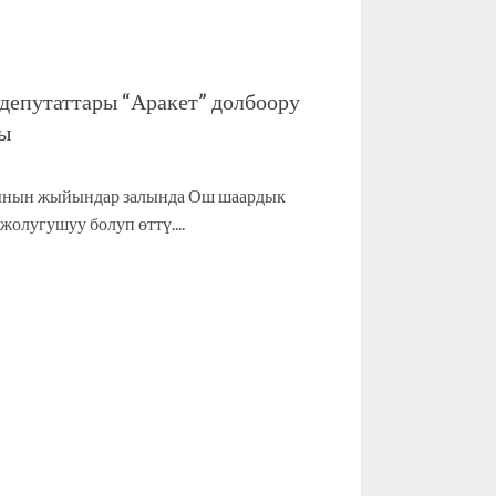
епутаттары “Аракет” долбоору
ы
ынын жыйындар залында Ош шаардык
олугушуу болуп өттү....