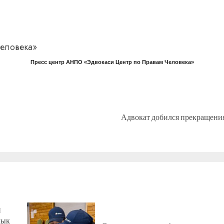
человека»
Пресс центр АНПО «Эдвокаси Центр по Правам Человека»
Адвокат добился прекращения
Предыдущая
Следующая
запись:
запись:
н
лык