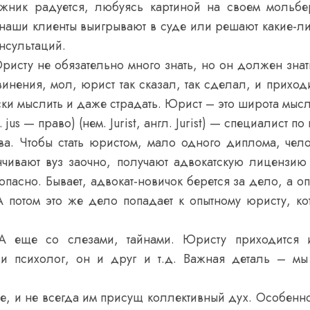
ожник радуется, любуясь картиной на своем мольбер
а наши клиенты выигрывают в суде или решают какие-
нсультаций.
исту не обязательно много знать, но он должен знать 
нения, мол, юрист так сказал, так сделал, и приходи
ски мыслить и даже страдать. Юрист – это широта мысл
. jus — право) (нем. Jurist, англ. Jurist) — специалис
ава. Чтобы стать юристом, мало одного диплома, че
нчивают вуз заочно, получают адвокатскую лицензию 
пасно. Бывает, адвокат-новичок берется за дело, а оп
А потом это же дело попадает к опытному юристу, к
 еще со слезами, тайнами. Юристу приходится и
 и психолог, он и друг и т.д. Важная деталь – м
 и не всегда им присущ коллективный дух. Особенно