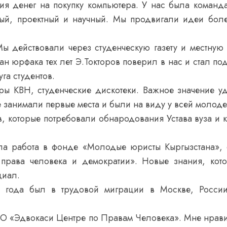
ия денег на покупку компьютера. У нас была команда
ный, проектный и научный. Мы продвигали идеи бол
ы действовали через студенческую газету и местную 
ан юрфака тех лет Э.Токторов поверил в нас и стал п
га студентов.
ры КВН, студенческие дискотеки. Важное значение у
е занимали первые места и были на виду у всей молод
, которые потребовали обнародования Устава вуза и ко
ла работа в фонде «Молодые юристы Кыргызстана», 
права человека и демократии». Новые знания, кот
циал.
а года был в трудовой миграции в Москве, Росси
ПО «Эдвокаси Центре по Правам Человека». Мне нрави