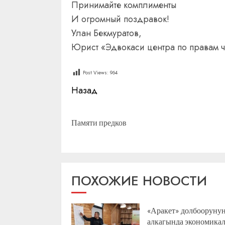
Принимайте комплименты
И огромный поздравок!
Улан Бекмуратов,
Юрист «Эдвокаси центра по правам 
Post Views:
964
Продолжить
Назад
чтение
Памяти предков
ПОХОЖИЕ НОВОСТИ
«Аракет» долбооруну
алкагында экономика