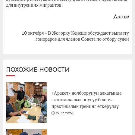
за
для внутренних мигрантов
Далее
10 октября – В Жогорку Кенеше обсуждают выплату
Следующая
гонораров для членов Совета по отбору судей
запись:
ПОХОЖИЕ НОВОСТИ
«Аракет» долбоорунун алкагында
экономикалык өнүгүү боюнча
практикалык тренинг өткөрүлдү
27.07.2026