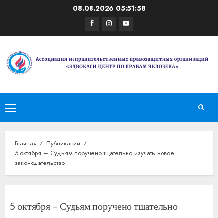
Перейти
08.08.2026
05:51:58
к
Facebook
Instagram
Youtube
содержимому
Основное
меню
Главная
Публикации
5 октября – Судьям поручено тщательно изучать новое
законодательство
5 октября – Судьям поручено тщательно