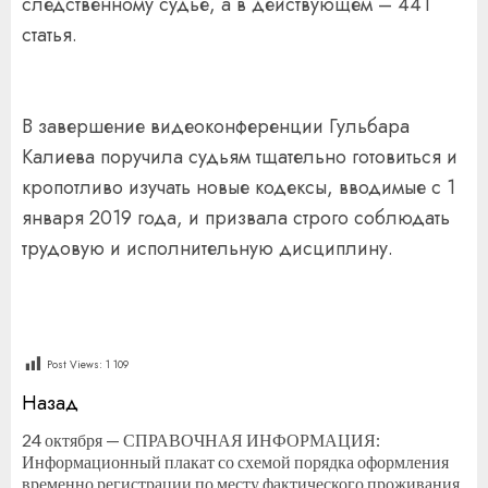
следственному судье, а в действующем – 441
статья.
В завершение видеоконференции Гульбара
Калиева поручила судьям тщательно готовиться и
кропотливо изучать новые кодексы, вводимые с 1
января 2019 года, и призвала строго соблюдать
трудовую и исполнительную дисциплину.
Post Views:
1 109
Продолжить
Назад
чтение
24 октября — СПРАВОЧНАЯ ИНФОРМАЦИЯ:
Информационный плакат со схемой порядка оформления
П
временно регистрации по месту фактического проживания