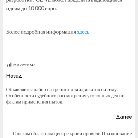
идеям до 10 000 евро.
Более подробная информация
здесь
Post Views:
849
Продолжить
Назад
чтение
Объявляется набор на тренинг для адвокатов на тему:
П
Особенности судебного рассмотрения уголовных дел по
за
фактам применения пыток.
Далее
Ошском областном центре крови провели Празднование
Следующая