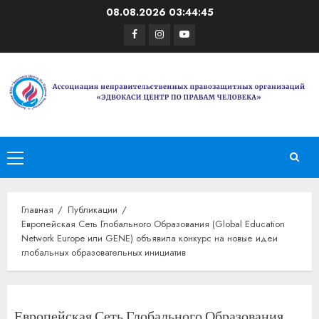
Перейти
08.08.2026
03:44:46
к
Facebook
Instagram
Youtube
содержимому
Основное
меню
Главная
Публикации
Европейская Сеть Глобального Образования (Global Education
Network Europe или GENE) объявила конкурс на новые идеи
глобальных образовательных инициатив
Европейская Сеть Глобального Образования