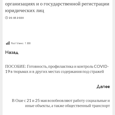
организациях и о государственной регистрации
юридических лиц
20.05.2020
Post Views:
1 300
Продолжить
Назад
чтение
ПОСОБИЕ: Готовность, профилактика и контроль COVID-
П
19 в тюрьмах и в других местах содержания под стражей
за
Далее
В Оше с 21 и 25 мая возобновляют работу социальные и
Следующая
иные объекты, а также общественный транспорт
запись: