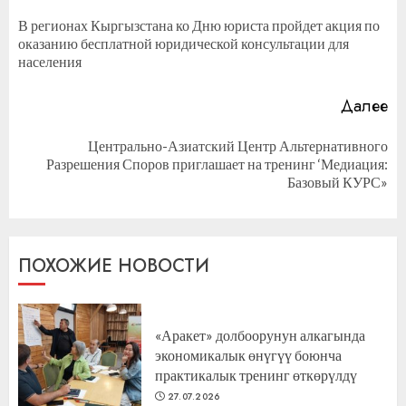
чтение
В регионах Кыргызстана ко Дню юриста пройдет акция по
П
оказанию бесплатной юридической консультации для
за
населения
Далее
Центрально-Азиатский Центр Альтернативного
Следующая
Разрешения Споров приглашает на тренинг ‘Медиация:
запись:
Базовый КУРС»
ПОХОЖИЕ НОВОСТИ
«Аракет» долбоорунун алкагында
экономикалык өнүгүү боюнча
практикалык тренинг өткөрүлдү
27.07.2026