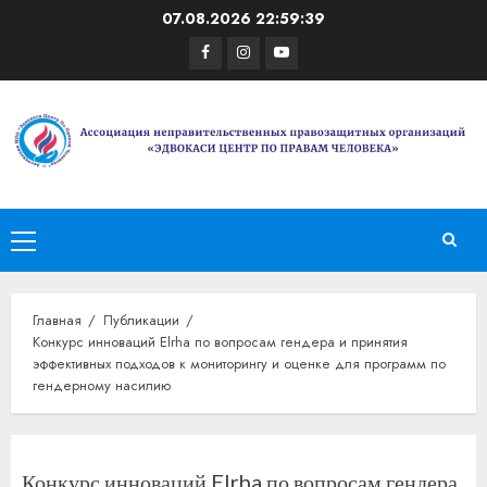
Перейти
07.08.2026
22:59:39
к
Facebook
Instagram
Youtube
содержимому
Основное
меню
Главная
Публикации
Конкурс инноваций Elrha по вопросам гендера и принятия
эффективных подходов к мониторингу и оценке для программ по
гендерному насилию
Конкурс инноваций Elrha по вопросам гендера