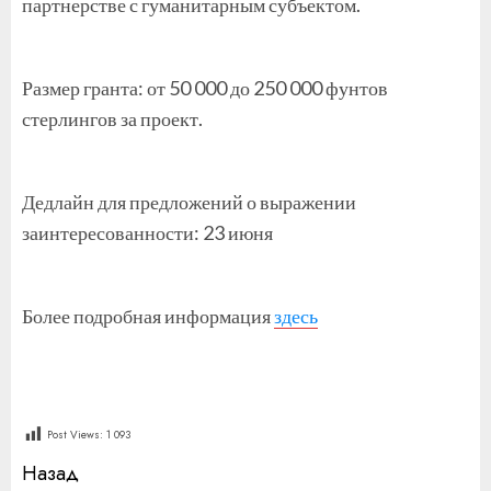
партнерстве с гуманитарным субъектом.
Размер гранта: от 50 000 до 250 000 фунтов
стерлингов за проект.
Дедлайн для предложений о выражении
заинтересованности: 23 июня
Более подробная информация
здесь
Post Views:
1 093
Продолжить
Назад