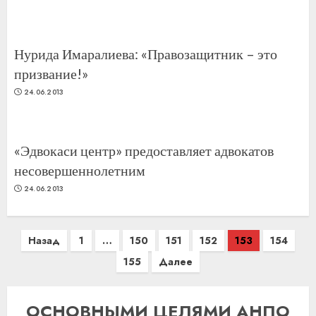
Нурида Имаралиева: «Правозащитник – это
призвание!»
24.06.2013
«Эдвокаси центр» предоставляет адвокатов
несовершеннолетним
24.06.2013
Навигация
Назад
1
…
150
151
152
153
154
по
155
Далее
записям
ОСНОВНЫМИ ЦЕЛЯМИ АНПО