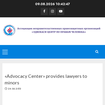
Перейти
09.08.2026
10:42:48
к
Facebook
Instagram
Youtube
содержимому
Основное
меню
«Advocacy Center» provides lawyers to
minors
24.06.2013