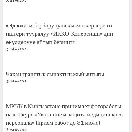
24.06.2013
«Эдвокаси борборунун» кызматкерлери өз
иштери тууралуу «ИККО-Коперейшн» дин
өкүлдөрүнө айтып беришти
24.06.2013
Чакан гранттык сынактын жыйынтыгы
24.06.2013
МККК в Кыргызстане принимает фотоработы
на конкурс «Уважение и защита медицинского
персонала» (прием работ до 31 июля)
24.06.2013