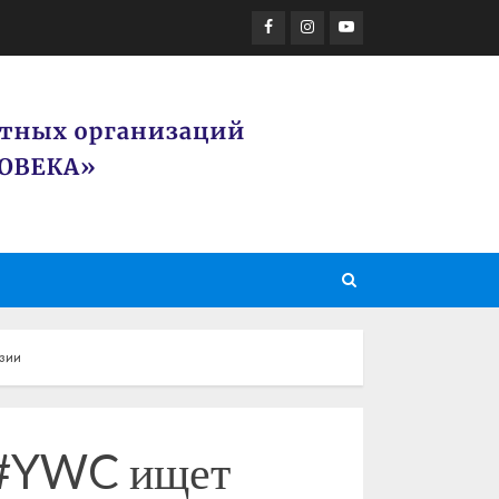
Facebook
Instagram
Youtube
зии
» #YWC ищет