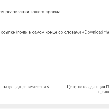
ля реализации вашего проекта.
ссылке (почти в самом конце со словами «Download the 
анта до предпринимателя за 6
Центр по координации Г
Предыдущая
Следующая
предо
запись:
запись: