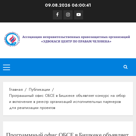
Перейти
09.08.2026
06:00:41
к
Facebook
Instagram
Youtube
содержимому
Основное
меню
Главная
Публикации
Программный офис ОБСЕ в Бишкеке объявляет конкурс на отбор
и включение в реестр организаций исполнительных партнеров
для реализации проектов
Программный офис ОБСЕ в Бишкеке объявляет