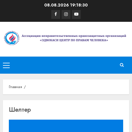
Перейти
08.08.2026
19:18:31
к
Facebook
Instagram
Youtube
содержимому
Основное
меню
Главная
Шелтер