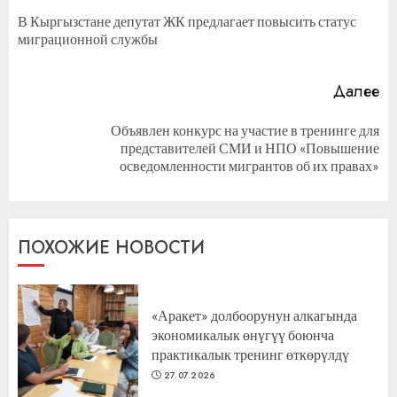
чтение
В Кыргызстане депутат ЖК предлагает повысить статус
П
миграционной службы
за
Далее
Объявлен конкурс на участие в тренинге для
Следующая
представителей СМИ и НПО «Повышение
запись:
осведомленности мигрантов об их правах»
ПОХОЖИЕ НОВОСТИ
«Аракет» долбоорунун алкагында
экономикалык өнүгүү боюнча
практикалык тренинг өткөрүлдү
27.07.2026