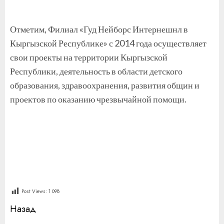
Отметим, Филиал «Гуд Нейборс Интернешнл в
Кыргызской Республике» с 2014 года осуществляет
свои проекты на территории Кыргызской
Республики, деятельность в области детского
образования, здравоохранения, развития общин и
проектов по оказанию чрезвычайной помощи.
Post Views:
1 098
Продолжить
Назад