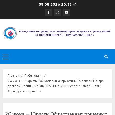
Перейти
08.08.2026
20:33:41
к
Facebook
Instagram
Youtube
содержимому
Основное
меню
Главная
Публикации
20 июня — Юристы Общественных приемных Эдвокаси Центра
провели мобильные клиники в в г. Ош и селе Кызыл-Кыштак
Кара-Суйского района
20 июня — Юристы Общественных приемных