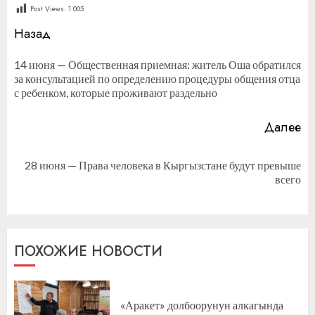
Post Views:
1 005
Продолжить
Назад
чтение
14 июня — Общественная приемная: житель Оша обратился
П
за консультацией по определению процедуры общения отца
за
с ребенком, которые проживают раздельно
Далее
28 июня — Права человека в Кыргызстане будут превыше
Следующая
всего
запись:
ПОХОЖИЕ НОВОСТИ
«Аракет» долбоорунун алкагында