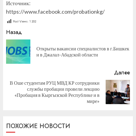
Источник:
https://www.facebook.com/probationkg/
Post Views:
1 202
Продолжить
Назад
чтение
Открыты вакансии специалистов в г.Бишкек
П
и в Джалал-Абадской области
за
Далее
В Оше студентам РУЦ МВД КР сотрудники
службы пробации провели лекцию
Следующая
«Пробация в Кыргызской Республике и в
запись:
мире»
ПОХОЖИЕ НОВОСТИ