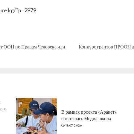
ture.kg/?p=2979
ет ООН по Правам Человека или
Конкурс грантов ПРООН 
Предыдущая
Следующая
запись:
запись:
н
лык
В рамках проекта «Аракет»
состоялась Медиа школа
19.07.2026