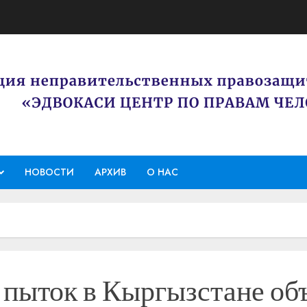
НОВОСТИ
АРХИВ
О НАС
 пыток в Кыргызстане об