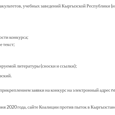
ультетов, учебных заведений Кыргызской Республики (не 
ости конкурса;
 текст;
ируемой литературы (сноски и ссылки);
зский.
с прикреплением заявки на конкурс на электронный адрес 
юня 2020 года, сайте Коалиции против пыток в Кыргызста