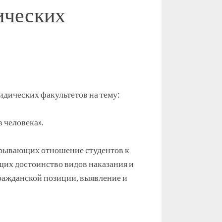
ических
идических факультетов на тему:
 человека».
скрывающих отношение студентов к
щих достоинство видов наказания и
гражданской позиции, выявление и