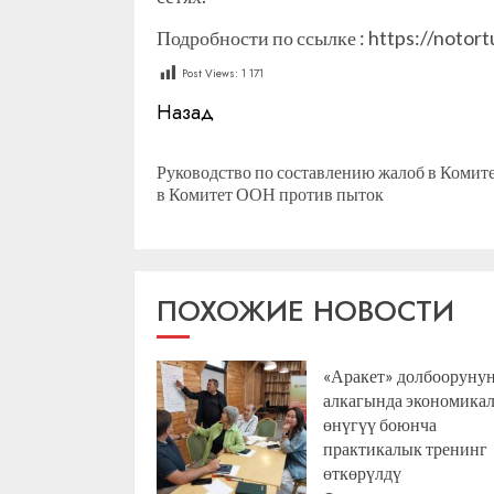
Подробности по ссылке : https://notor
Post Views:
1 171
Продолжить
Назад
чтение
Руководство по составлению жалоб в Комит
в Комитет ООН против пыток
ПОХОЖИЕ НОВОСТИ
«Аракет» долбооруну
алкагында экономика
өнүгүү боюнча
практикалык тренинг
өткөрүлдү