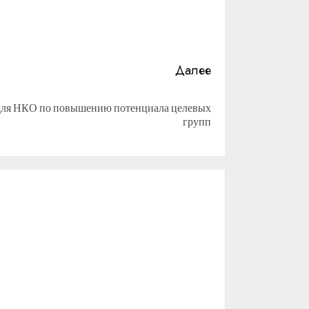
Далее
для НКО по повышению потенциала целевых
групп