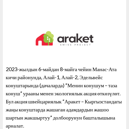
2023-жылдын 6-майдан 8-майга чейин Манас-Ата
кичи районунда, Алай-1, Алай-2, Эдельвейс
конуштарында (дачаларда) “Менин конушум – таза
конуш” урааны менен экологиялык акция өткөзүлөт.
Бул акция швейцариялык “Аракет – Кыргызстандагы
жаңы конуштарда жашаган адамдардын жашоо
шартын жакшыртуу” долбоорунун башталышына
арналат.