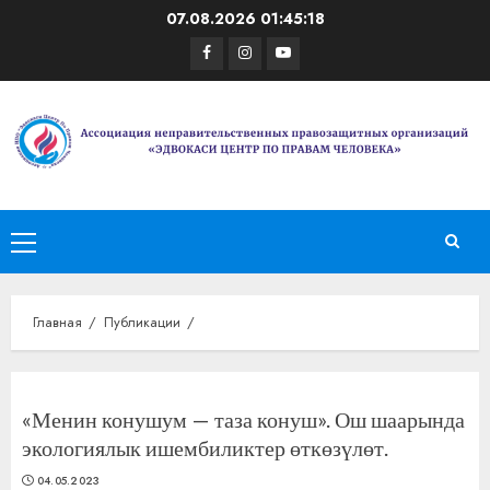
Перейти
07.08.2026
01:45:18
к
Facebook
Instagram
Youtube
содержимому
Основное
меню
Главная
Публикации
«Менин конушум — таза конуш». Ош шаарында
экологиялык ишембиликтер өткөзүлөт.
04.05.2023