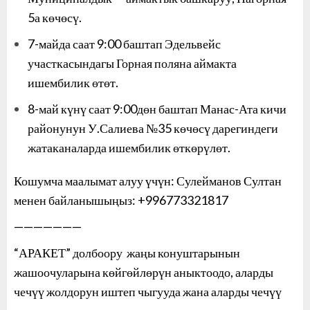
5а көчөсү.
7-майда саат 9:00 баштап Эдельвейс
участкасындагы Горная поляна аймакта
ишембилик өтөт.
8-май күнү саат 9:00дөн баштап Манас-Ата кичи
районунун У.Салиева №35 көчөсү дарегиндеги
жатаканаларда ишембилик өткөрүлөт.
Кошумча маалымат алуу үчүн: Сулейманов Султан
менен байланышыңыз: +996773321817
———————
“АРАКЕТ” долбоору жаңы конуштарынын
жашоочуларына көйгөйлөрүн аныктоодо, аларды
чечүү жолдорун иштеп чыгууда жана аларды чечүү