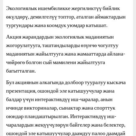
Экологиялык ишембиликке жергиликтүү бийлик
өкүлдөрү, демилгелүү топтор, аталган аймактардын
тургундары жана коомдук уюмдар катышат.
Акция жарандардын экологиялык маданиятын
жогорулатууга, таштандыларды өзүнчө чогултуу
маданиятын жайылтууга жана жамааттарда айлана-
чөйрөгө болгон сый мамилени жайылтууга
багытталган.
Бул акциянын алкагында долбоор тууралуу кыскача
презентация, ошондой эле катышуучулар жана
балдар үчүн интерактивдүү иш-чаралар, анын
ичинде викториналар, сынактар жана спорттук
оюндар пландаштырылган. Интерактивдүү иш-
чаралардын жеңүүчүлөрүн байгелер жана белектер,
ошондой эле катышуучулар даамдуу палоо даамдай