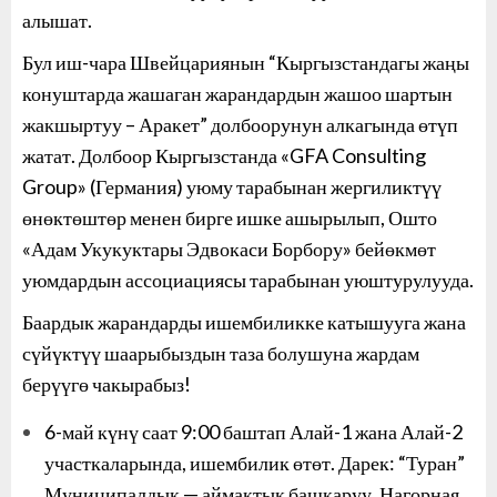
алышат.
Бул иш-чара Швейцариянын “Кыргызстандагы жаңы
конуштарда жашаган жарандардын жашоо шартын
жакшыртуу – Аракет” долбоорунун алкагында өтүп
жатат. Долбоор Кыргызстанда «GFA Consulting
Group» (Германия) уюму тарабынан жергиликтүү
өнөктөштөр менен бирге ишке ашырылып, Ошто
«Адам Укукуктары Эдвокаси Борбору» бейөкмөт
уюмдардын ассоциациясы тарабынан уюштурулууда.
Баардык жарандарды ишембиликке катышууга жана
сүйүктүү шаарыбыздын таза болушуна жардам
берүүгө чакырабыз!
6-май күнү саат 9:00 баштап Алай-1 жана Алай-2
участкаларында, ишембилик өтөт. Дарек: “Туран”
Муниципалдык — аймактык башкаруу, Нагорная