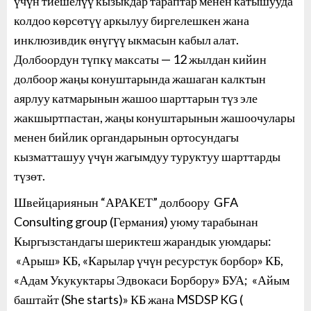
үчүн тиешелүү кызыкдар тараптар менен катышууда
колдоо көрсөтүү аркылуу биргелешкен жана
инклюзивдик өнүгүү ыкмасын кабыл алат.
Долбоордун түпкү максаты — 12 жылдан кийин
долбоор жаңы конуштарында жашаган калктын
аярлуу катмарынын жашоо шарттарын түз эле
жакшыртпастан, жаңы конуштарынын жашоочулары
менен бийлик органдарынын ортосундагы
кызматташуу үчүн жагымдуу туруктуу шарттарды
түзөт.
Швейцариянын “АРАКЕТ” долбоору GFA
Consulting group (Германия) уюму тарабынан
Кыргызстандагы шериктеш жарандык уюмдары:
«Арыш» КБ, «Карылар үчүн ресурстук борбор» КБ,
«Адам Укукуктары Эдвокаси Борбору» БУА; «Айым
баштайт (She starts)» КБ жана MSDSP KG (