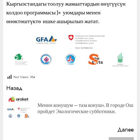
Кыргызстандагы тоолуу жамааттардын өнүгүүсүн
колдоо программасы )» уюмдары менен
өнөктөштүктө ишке ашырылып жатат.
Post Views:
954
Продолжить
Назад
чтение
Менин конушум — таза конуш». В городе Ош
П
пройдет Экологические субботники.
за
Далее