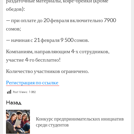
раздаточные материалы, кофе-брейки (кроме
обедов):
— при оплате до 20 февраля включительно 7900
сомов;
— начиная с 21 февраля 9 500 сомов.
Компаниям, направляющим 4-х сотрудников,
участие 4-го бесплатно!
Количество участников ограничено.
Регистрация по ссылке
Post Views:
1 082
Продолжить
Назад
чтение
Конкурс предпринимательских инициатив
П
среди студентов
за