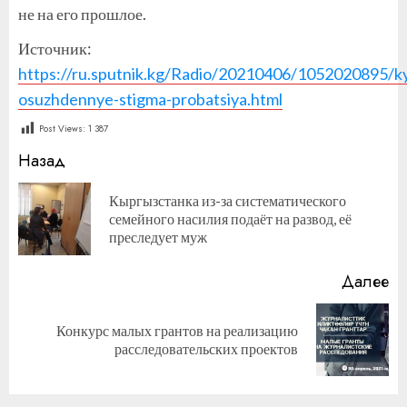
не на его прошлое.
Источник:
https://ru.sputnik.kg/Radio/20210406/1052020895/k
osuzhdennye-stigma-probatsiya.html
Post Views:
1 387
Продолжить
Назад
чтение
Кыргызстанка из-за систематического
П
семейного насилия подаёт на развод, её
за
преследует муж
Далее
Конкурс малых грантов на реализацию
Следующая
расследовательских проектов
запись: