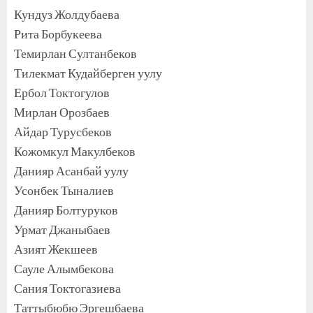
Кундуз Жолдубаева
Рита Борбукеева
Темирлан Султанбеков
Тилекмат Кудайберген уулу
Ербол Токтогулов
Мирлан Орозбаев
Айдар Турусбеков
Кожомкул Макулбеков
Данияр Асанбай уулу
Усонбек Тыналиев
Данияр Болтуруков
Урмат Джаныбаев
Азият Жекшеев
Сауле Алымбекова
Сания Токтогазиева
Таттыбюбю Эргешбаева