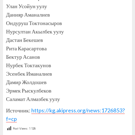
Улан Усойун уулу
Данияр Аманалиев
Ондуруш Токтонасыров
Нурсултан Акылбек уулу
Дастан Бекешев
Рита Карасартова
Бектур Асанов
Нурбек Токтакунов
Эсенбек Иманалиев
Дамир Жолдошев
Эрмек Рыскулбеков
Саламат Алмазбек уулу
Источник:
https://kg.akipress.org/news:1726853?
f=cp
Post Views:
1 128