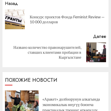
Продолжить
Назад
чтение
Конкурс проектов Фонда Feminist Review —
П
10 000 долларов
за
Далее
Названо количество правонарушителей,
Следующая
ставших клиентами пробации в
запись:
Кыргызстане
ПОХОЖИЕ НОВОСТИ
«Аракет» долбоорунун алкагында
экономикалык өнүгүү боюнча
практикалык тренинг өткөрүлдү