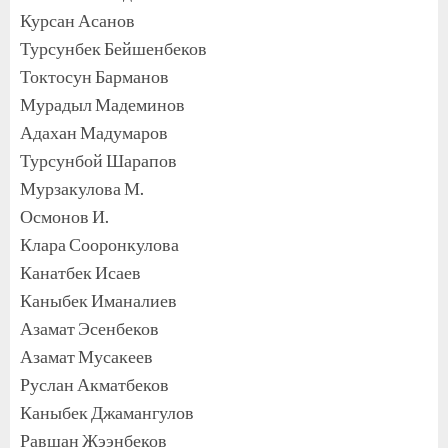
Курсан Асанов
Турсунбек Бейшенбеков
Токтосун Барманов
Мурадыл Мадеминов
Адахан Мадумаров
Турсунбой Шарапов
Мурзакулова М.
Осмонов И.
Клара Сооронкулова
Канатбек Исаев
Каныбек Иманалиев
Азамат Эсенбеков
Азамат Мусакеев
Руслан Акматбеков
Каныбек Джамангулов
Равшан Жээнбеков