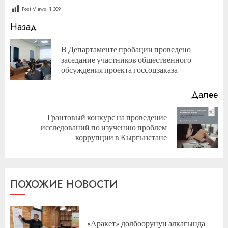
Post Views:
1 309
Продолжить
Назад
чтение
В Департаменте пробации проведено
П
заседание участников общественного
за
обсуждения проекта госсоцзаказа
Далее
Грантовый конкурс на проведение
Следующая
исследований по изучению проблем
запись:
коррупции в Кыргызстане
ПОХОЖИЕ НОВОСТИ
«Аракет» долбоорунун алкагында