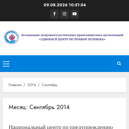
Перейти
09.08.2026
10:51:54
к
Facebook
Instagram
Youtube
содержимому
Основное
меню
Главная
2014
Сентябрь
Месяц:
Сентябрь 2014
Национальный центр по предупреждению