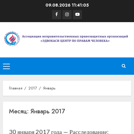
Перейти
09.08.2026
11:41:05
к
Facebook
Instagram
Youtube
содержимому
Основное
меню
Главная
2017
Январь
Месяц:
Январь 2017
30 января 2017 года — Расследование: