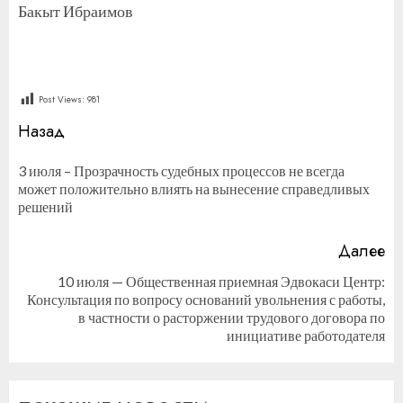
Бакыт Ибраимов
Post Views:
981
Продолжить
Назад
чтение
3 июля – Прозрачность судебных процессов не всегда
П
может положительно влиять на вынесение справедливых
за
решений
Далее
10 июля — Общественная приемная Эдвокаси Центр:
Консультация по вопросу оснований увольнения с работы,
Следующая
в частности о расторжении трудового договора по
запись:
инициативе работодателя