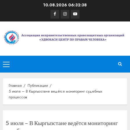
Перейти
10.08.2026
06:32:39
к
Facebook
Instagram
Youtube
содержимому
Основное
меню
Главная
Публикации
5 июля – В Кыргызстане ведётся мониторинг судебных
процессов
5 июля – В Кыргызстане ведётся мониторинг