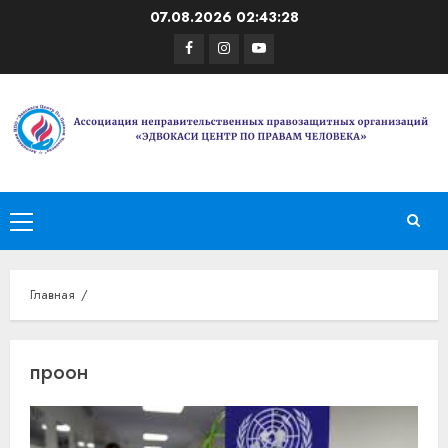
Перейти
07.08.2026
02:43:28
к
Facebook
Instagram
Youtube
содержимому
Основное
меню
Главная
проон