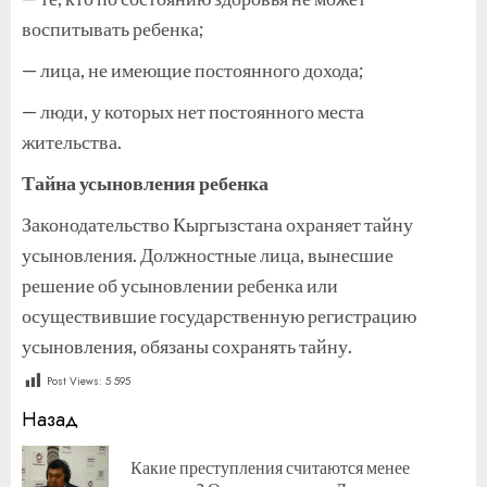
воспитывать ребенка;
— лица, не имеющие постоянного дохода;
— люди, у которых нет постоянного места
жительства.
Тайна усыновления ребенка
Законодательство Кыргызстана охраняет тайну
усыновления. Должностные лица, вынесшие
решение об усыновлении ребенка или
осуществившие государственную регистрацию
усыновления, обязаны сохранять тайну.
Post Views:
5 595
Продолжить
Назад
чтение
Какие преступления считаются менее
П