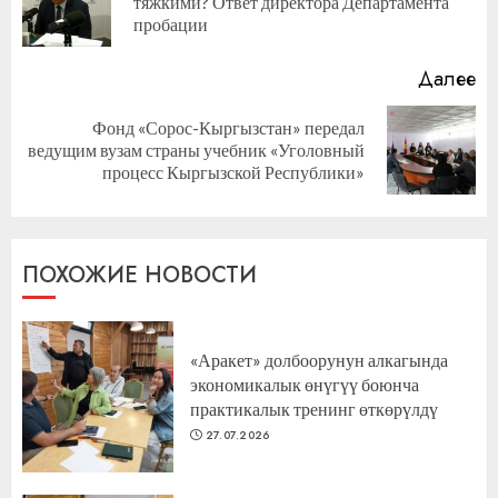
тяжкими? Ответ директора Департамента
за
пробации
Далее
Фонд «Сорос-Кыргызстан» передал
Следующая
ведущим вузам страны учебник «Уголовный
запись:
процесс Кыргызской Республики»
ПОХОЖИЕ НОВОСТИ
«Аракет» долбоорунун алкагында
экономикалык өнүгүү боюнча
практикалык тренинг өткөрүлдү
27.07.2026